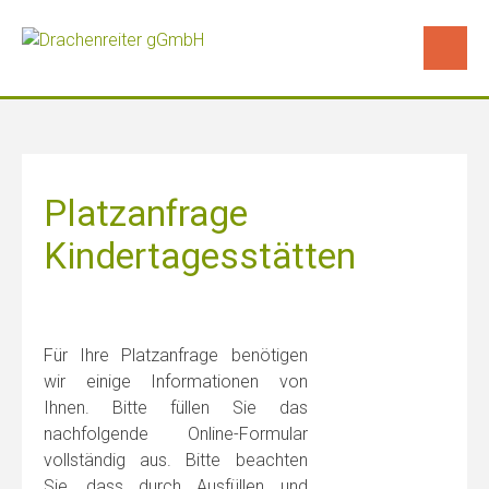
Skip
to
content
Platzanfrage
Kindertagesstätten
Für Ihre Platzanfrage benö­ti­gen
wir einige Infor­ma­tio­nen von
Ihnen. Bitte fül­len Sie das
nachfolgende Online-For­mu­lar
vollständig aus. Bitte beachten
Sie, dass durch Ausfüllen und