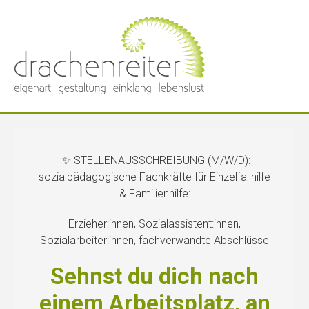
Skip
to
content
✨ STELLENAUSSCHREIBUNG (M/W/D):
sozialpädagogische Fachkräfte für Einzelfallhilfe
& Familienhilfe:
Erzieher:innen, Sozialassistent:innen,
Sozialarbeiter:innen, fachverwandte Abschlüsse
Sehnst du dich nach
einem Arbeitsplatz, an